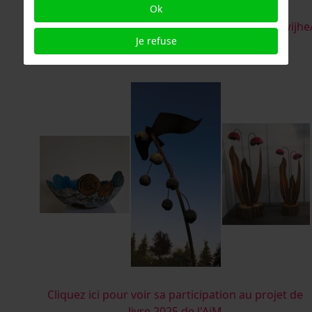
Ok
78520b1b/
https://www.instagram.com/hennyschaapmanwijhe
Je refuse
henny@deverbeeldingwijhe.nl
Cliquez ici pour voir sa participation au projet de
livre 2025 de l'AiM