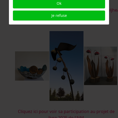
Ok
78520b1b/
https://www.instagram.com/hennyschaapmanwijhe
Je refuse
henny@deverbeeldingwijhe.nl
Cliquez ici pour voir sa participation au projet de
livre 2025 de l'AiM