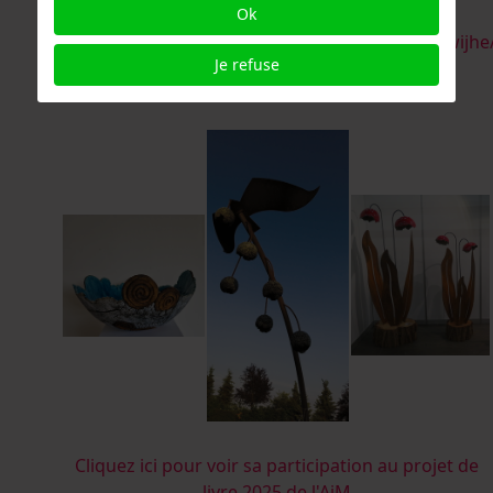
Ok
78520b1b/
https://www.instagram.com/hennyschaapmanwijhe
Je refuse
henny@deverbeeldingwijhe.nl
Cliquez ici pour voir sa participation au projet de
livre 2025 de l'AiM