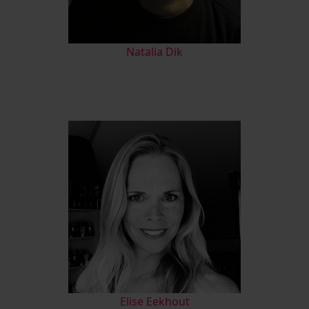
Natalia Dik
Elise Eekhout