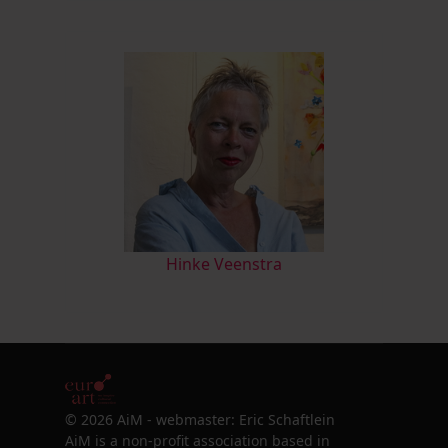
Hinke Veenstra
© 2026 AiM - webmaster: Eric Schaftlein
AiM is a non-profit association based in