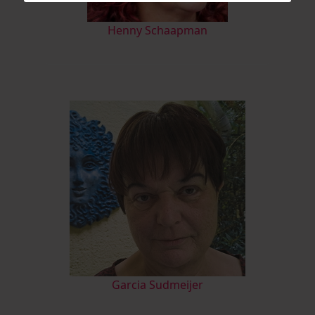
Henny Schaapman
Garcia Sudmeijer