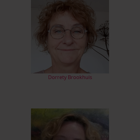
D
orrety Brookhuis