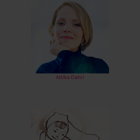
A
ttika Dahri