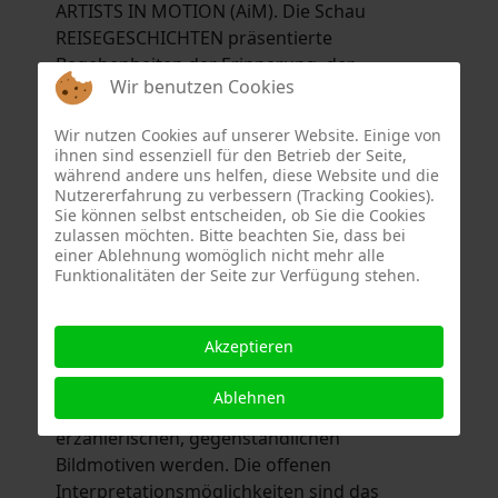
ARTISTS IN MOTION (AiM). Die Schau
REISEGESCHICHTEN präsentierte
Begebenheiten der Erinnerung, der
Wir benutzen Cookies
Gegenwart und auch Episoden, die noch
gestaltet werden.
Wir nutzen Cookies auf unserer Website. Einige von
Uta Schnuppe Strack widmet sich mit
ihnen sind essenziell für den Betrieb der Seite,
Vorliebe farbintensiven Mixed Media- und
während andere uns helfen, diese Website und die
Nutzererfahrung zu verbessern (Tracking Cookies).
Radiertechniken. Seit 2019 arbeitet sie
Sie können selbst entscheiden, ob Sie die Cookies
wiederkehrend an Werkserien über die
zulassen möchten. Bitte beachten Sie, dass bei
Flüchtigkeit des Augenblicks, in denen sie der
einer Ablehnung womöglich nicht mehr alle
Funktionalitäten der Seite zur Verfügung stehen.
Natur entnommene Pflanzenteile in
Acrylgemälde einbindet. Gerd Lepic malte
und zeichnete zunächst ausschließlich nach
Akzeptieren
der Natur. Ab 1996 schleichen sich hybride
Momente von Mensch und Pflanze in seine
Ablehnen
Bilder ein, die schließlich zu vollends
erzählerischen, gegenständlichen
Bildmotiven werden. Die offenen
Interpretationsmöglichkeiten sind das