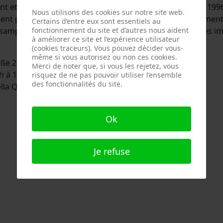
int et dessiné exclusivement d'après nature. À partir de 1
Nous utilisons des cookies sur notre site web.
sent par devenir des motifs picturaux figuratifs entièrement 
Certains d’entre eux sont essentiels au
« sampling » qui précède une composition minutieuse des i
fonctionnement du site et d’autres nous aident
à améliorer ce site et l’expérience utilisateur
(cookies traceurs). Vous pouvez décider vous-
même si vous autorisez ou non ces cookies.
aße 23, 86911 Dießen am Ammersee
Merci de noter que, si vous les rejetez, vous
4h à 18h
risquez de ne pas pouvoir utiliser l’ensemble
des fonctionnalités du site.
ppella QUIBRUM d'Oberhausen
Ok
Je refuse