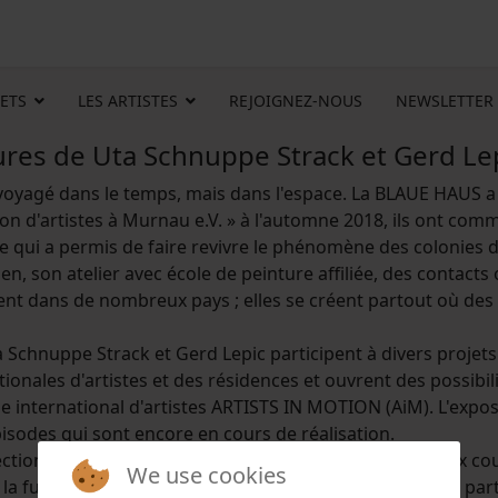
ETS
LES ARTISTES
REJOIGNEZ-NOUS
NEWSLETTER
ures de Uta Schnuppe Strack et Gerd Lep
oyagé dans le temps, mais dans l'espace. La BLAUE HAUS a acc
ation d'artistes à Murnau e.V. » à l'automne 2018, ils ont
e qui a permis de faire revivre le phénomène des colonies d
son atelier avec école de peinture affiliée, des contacts 
tent dans de nombreux pays ; elles se créent partout où des c
nuppe Strack et Gerd Lepic participent à divers projets a
onales d'artistes et des résidences et ouvrent des possibili
oupe international d'artistes ARTISTS IN MOTION (AiM). L'e
isodes qui sont encore en cours de réalisation.
tion aux techniques de mixed media et de gravure aux coule
We use cookies
a fugacité de l'instant, dans lesquelles elle intègre des par