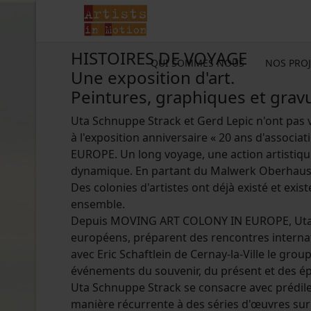
HISTOIRES DE VOYAGE
QUI SOMMES NOUS
NOS PROJ
Une exposition d'art.
Peintures, graphiques et grav
Uta Schnuppe Strack et Gerd Lepic n'ont pas v
à l'exposition anniversaire « 20 ans d'associ
EUROPE. Un long voyage, une action artistiqu
dynamique. En partant du Malwerk Oberhausen, 
Des colonies d'artistes ont déjà existé et exis
ensemble.
Depuis MOVING ART COLONY IN EUROPE, Uta Sch
européens, préparent des rencontres internati
avec Eric Schaftlein de Cernay-la-Ville le gr
événements du souvenir, du présent et des ép
Uta Schnuppe Strack se consacre avec prédilec
manière récurrente à des séries d'œuvres sur l