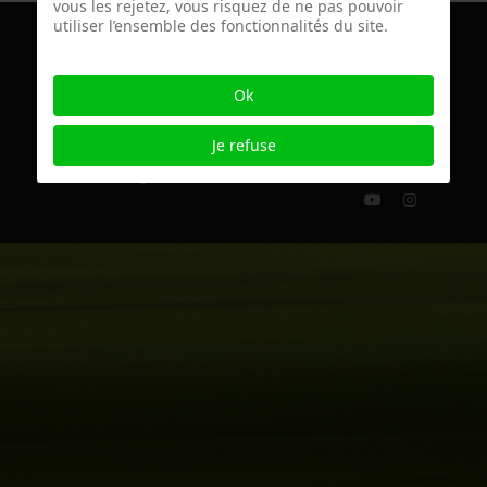
vous les rejetez, vous risquez de ne pas pouvoir
utiliser l’ensemble des fonctionnalités du site.
© 2026 AiM - webmaster: Eric Schaftlein
Ok
AiM is a non-profit association based in
Cernay-la-Ville, France since 2022
Je refuse
Charte éthique
mentions légales
contact@artistsinmotion.eu