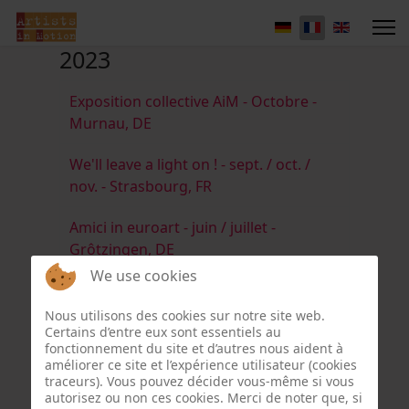
2023
Exposition collective AiM - Octobre -
Murnau, DE
We'll leave a light on ! - sept. / oct. /
nov. - Strasbourg, FR
Amici in euroart - juin / juillet -
Grôtzingen, DE
We use cookies
Birds don't stop at Borders ! - avril,
mai, juin - Duisburg, BE
Nous utilisons des cookies sur notre site web.
Certains d’entre eux sont essentiels au
fonctionnement du site et d’autres nous aident à
Esprits de la forêt - avril - Cernay-la-
améliorer ce site et l’expérience utilisateur (cookies
Ville, FR
traceurs). Vous pouvez décider vous-même si vous
autorisez ou non ces cookies. Merci de noter que, si