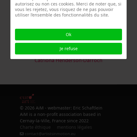
autorisez ou non ces cookies. Merci de noter que, si
vous les rejetez, vous risquez de ne pas pouvoir
utiliser l’ensemble des fonctionnalités du site.
Ok
Je refuse
Catriona Henderson-Darroch
© 2026 AiM - webmaster: Eric Schaftlein
AiM is a non-profit association based in
Cernay-la-Ville, France since 2022
Charte éthique
mentions légales
contact@artistsinmotion.eu