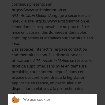
contenus présents sur
https://www.artistsinmotion.eu .
AiM - Artists in Motion
s’engage à sécuriser au
mieux le site https://www.artistsinmotion.eu ,
cependant sa responsabilité ne pourra être
mise en cause si des données indésirables
sont importées et installées sur son site à son
insu.
Des espaces interactifs (espace contact ou
commentaires) sont à la disposition des
utilisateurs.
AiM - Artists in Motion
se réserve le
droit de supprimer, sans mise en demeure
préalable, tout contenu déposé dans cet
espace qui contreviendrait à la législation
applicable en France, en particulier aux
dispositions relatives à la protection des
données.
We use cookies
Le cas échéant,
AiM - Artists in Motion
se