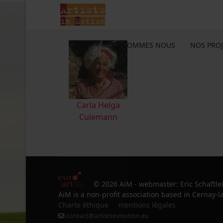
QUI SOMMES NOUS
NOS PROJ
Carla Helga
Culemann
© 2026 AiM - webmaster: Eric Schaftle
AiM is a non-profit association based in Cernay-la
Charte éthique
mentions légales
contact@artistsinmotion.eu