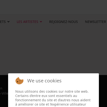
ETS
LES ARTISTES
REJOIGNEZ-NOUS
NEWSLETTER
We use cookies
in
Nous utilisons des cookies sur notre site web.
-Ville, France since 2022
Certains d’entre eux sont essentiels au
fonctionnement du site et d’autres nous aident
à améliorer ce site et l’expérience utilisateur