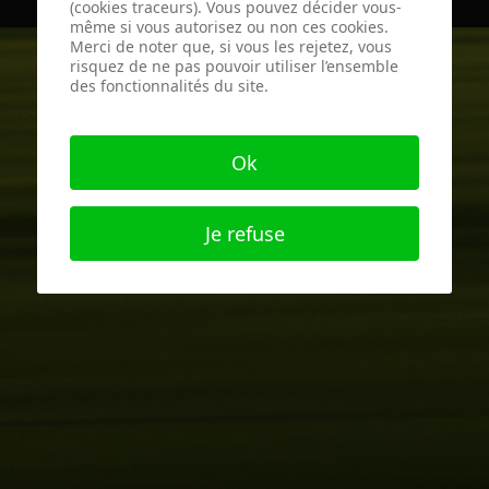
(cookies traceurs). Vous pouvez décider vous-
même si vous autorisez ou non ces cookies.
Merci de noter que, si vous les rejetez, vous
risquez de ne pas pouvoir utiliser l’ensemble
des fonctionnalités du site.
Ok
Je refuse