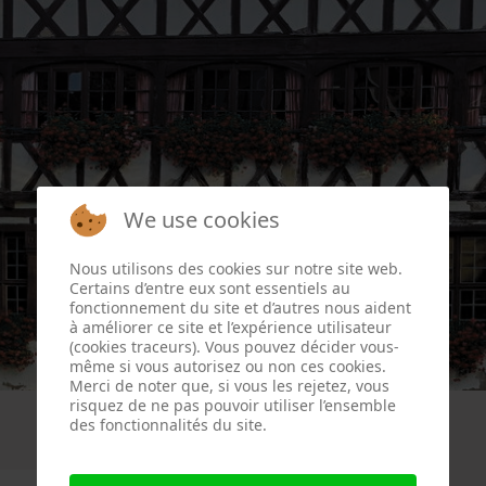
We use cookies
Nous utilisons des cookies sur notre site web.
Certains d’entre eux sont essentiels au
fonctionnement du site et d’autres nous aident
à améliorer ce site et l’expérience utilisateur
(cookies traceurs). Vous pouvez décider vous-
même si vous autorisez ou non ces cookies.
Merci de noter que, si vous les rejetez, vous
risquez de ne pas pouvoir utiliser l’ensemble
des fonctionnalités du site.