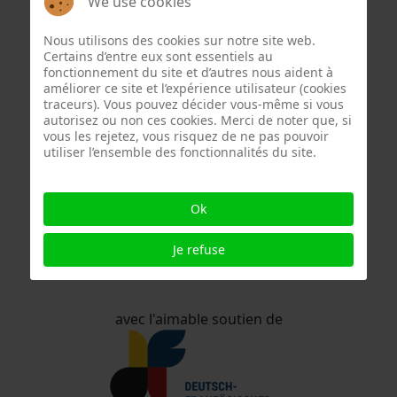
We use cookies
jumelées. En collaboration avec des artistes
français de l'association d'art "Peintures de
Nous utilisons des cookies sur notre site web.
Jade" (PDJ), ils travailleront sur une exposition
Certains d’entre eux sont essentiels au
variée, organiseront des ateliers et créeront
fonctionnement du site et d’autres nous aident à
améliorer ce site et l’expérience utilisateur (cookies
même une œuvre d'art commune. Ce projet
traceurs). Vous pouvez décider vous-même si vous
offre une occasion unique de franchir les
autorisez ou non ces cookies. Merci de noter que, si
frontières culturelles, de recueillir de
vous les rejetez, vous risquez de ne pas pouvoir
utiliser l’ensemble des fonctionnalités du site.
nouvelles inspirations et de renforcer le lien
entre l'Allemagne et la France à travers l'art.
Ok
Nous sommes impatients de collaborer de
manière passionnante, qui ne se limitera pas
Je refuse
à la scène artistique.
avec l'aimable soutien de