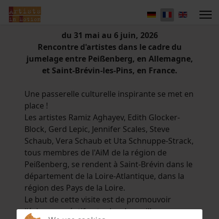
du 31 mai au 6 juin, 2026
Rencontre d'artistes dans le cadre du
jumelage entre Peißenberg, en Allemagne,
et Saint-Brévin-les-Pins, en France.
Une passerelle culturelle inspirante se met en
place !
Les artistes Ramiz Aghayev, Edith Glocker-
Block, Gerd Lepic, Jennifer Scales, Steve
Schaub, Vera Schaub et Uta Schnuppe-Strack,
tous membres de l'AiM de la région de
Peißenberg, se rendent à Saint-Brévin dans le
département de la Loire-Atlantique, dans la
région des Pays de la Loire.
Le but de cette visite est de promouvoir
l'échange créatif entre les deux villes