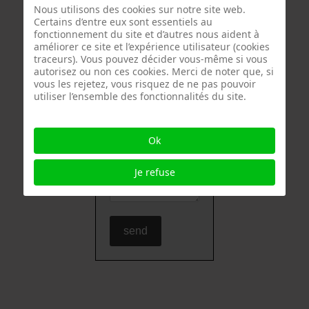
Nous utilisons des cookies sur notre site web.
Certains d’entre eux sont essentiels au
subject / sujet /
fonctionnement du site et d’autres nous aident à
Betreff
*
améliorer ce site et l’expérience utilisateur (cookies
traceurs). Vous pouvez décider vous-même si vous
autorisez ou non ces cookies. Merci de noter que, si
vous les rejetez, vous risquez de ne pas pouvoir
utiliser l’ensemble des fonctionnalités du site.
message/
Nachricht
*
Ok
Je refuse
send