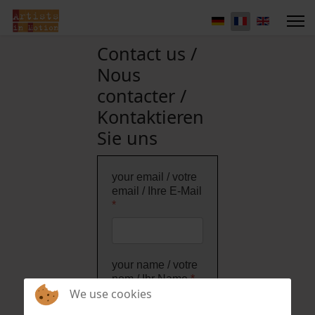
Contact us /
Nous
contacter /
Kontaktieren
Sie uns
your email / votre
email / Ihre E-Mail
*
your name / votre
nom / Ihr Name
*
We use cookies