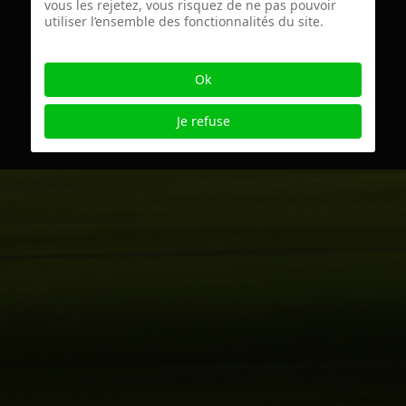
vous les rejetez, vous risquez de ne pas pouvoir
utiliser l’ensemble des fonctionnalités du site.
© 2026 AiM - webmaster: Eric Schaftlein
AiM is a non-profit association based in
Cernay-la-Ville, France since 2022
Ok
Charte éthique
mentions légales
contact@artistsinmotion.eu
Je refuse