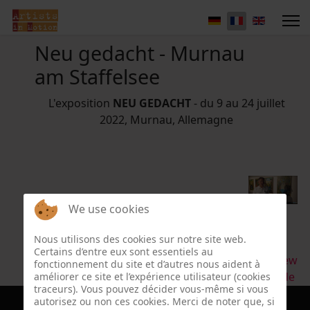
Neu gedacht - Murnau
am Staffelsee
L'exposition
NEU GEDACHT
- du 9 au 24 juillet
2022, Murnau, Allemagne
We use cookies
Nous utilisons des cookies sur notre site web.
Certains d’entre eux sont essentiels au
interview
fonctionnement du site et d’autres nous aident à
OLAtv.de
améliorer ce site et l’expérience utilisateur (cookies
traceurs). Vous pouvez décider vous-même si vous
autorisez ou non ces cookies. Merci de noter que, si