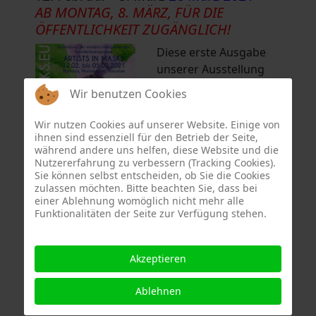
AB MONTAG, 8. MÄRZ, FÜR DIE
ÖFFENTLICHKEIT ZUGÄNGLICH!
Diese erste Ausgabe
unserer Ausstellung
wird an zwei
Wir benutzen Cookies
verschiedenen Orten
in
Murnau am
Wir nutzen Cookies auf unserer Website. Einige von
Staffelsee,
ihnen sind essenziell für den Betrieb der Seite,
während andere uns helfen, diese Website und die
Deutschland
gezeigt :
Nutzererfahrung zu verbessern (Tracking Cookies).
im
Sie können selbst entscheiden, ob Sie die Cookies
Rathaus
- Untermarkt
zulassen möchten. Bitte beachten Sie, dass bei
einer Ablehnung womöglich nicht mehr alle
13
Funktionalitäten der Seite zur Verfügung stehen.
Öffnungszeiten :
Montag bis Freitag: 8 bis 12 Uhr
Dienstag und Donnerstag: 14 bis 16
Akzeptieren
Uhr
im
Gemeinschaftsatelier Tusculum
der
Ablehnen
Künstlervereinigung Murnau e.V. -