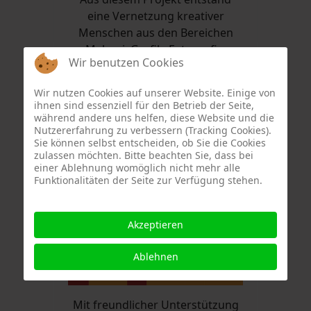
eine Vernetzung kreativer
Menschen aus den Bereichen
Malerei, Grafik, Fotografie,
Wir benutzen Cookies
Musik und Literatur: die ARTISTS
IN MASKS, kurz: AiM.
Wir nutzen Cookies auf unserer Website. Einige von
ihnen sind essenziell für den Betrieb der Seite,
Längst haben andere Inhalte
während andere uns helfen, diese Website und die
Nutzererfahrung zu verbessern (Tracking Cookies).
das Masken-Thema
Sie können selbst entscheiden, ob Sie die Cookies
abgelöst, AiM hat seine
zulassen möchten. Bitte beachten Sie, dass bei
Masken gelüftet und heißt
einer Ablehnung womöglich nicht mehr alle
Funktionalitäten der Seite zur Verfügung stehen.
seitdem
Akzeptieren
Ablehnen
Mit freundlicher Unterstützung