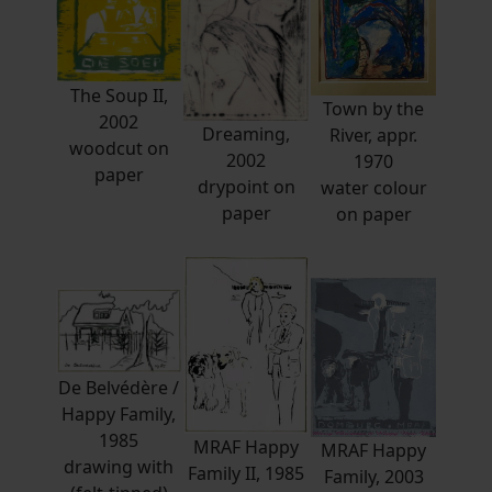
The Soup II,
Town by the
2002
Dreaming,
River, appr.
woodcut on
2002
1970
paper
drypoint on
water colour
paper
on paper
De Belvédère /
Happy Family,
1985
MRAF Happy
MRAF Happy
drawing with
Family II, 1985
Family, 2003