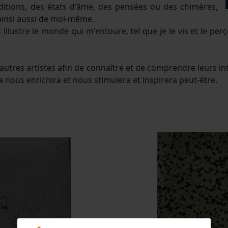
itions, des états d'âme, des pensées ou des chimères,
 ainsi aussi de moi-même.
lustre le monde qui m'entoure, tel que je le vis et le perç
d'autres artistes afin de connaître et de comprendre leurs i
la nous enrichira et nous stimulera et inspirera peut-être.